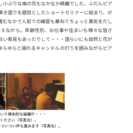
し小ぶりな梅の花もなかなか綺麗でした。ふだんピア
弾き語りを題目としたショートセミナーに始まり、ボ
進むなかで人前での練習も兼ねてちょっと勇気をだし
交えながら。年齢性別、お仕事や住まいも様々な皆さ
白い発見もあったりして・・・語らいにも自然と花が
ゆらゆらと揺れるキャンドルの灯りを囲みながらピア
いう根本的な論議が・・・
ください（写真左）。
べについつい杯も進みます（写真右）。