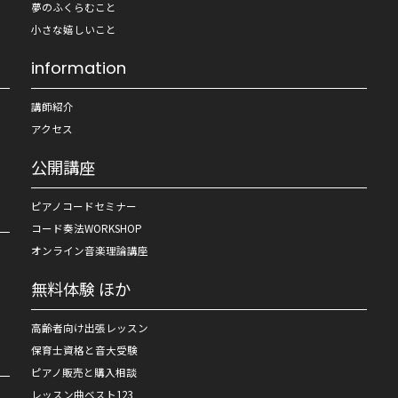
夢のふくらむこと
小さな嬉しいこと
information
講師紹介
アクセス
公開講座
ピアノコードセミナー
コード奏法WORKSHOP
オンライン音楽理論講座
無料体験 ほか
高齢者向け出張レッスン
保育士資格と音大受験
ピアノ販売と購入相談
レッスン曲ベスト123