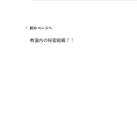
前のページへ
投
教室内の秘密組織？！
稿
ナ
ビ
ゲ
ー
シ
ョ
ン