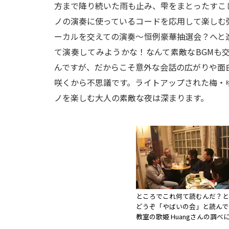
方まで降り続いた雨も止み、雫をまとったすこ
ノの演奏に使っているコードを応用して楽しむ
ーカルを交えての演奏～恒例豪華抽選会？へと
て演奏してみようかな！なんて素敵なBGMも
んですが、だからこそ意外な会話の広がりや面
咲くから不思議です。ライトアップされた梅・
ノを楽しむ大人の素敵な夜は深まります。
ところでこれ何て読むんだ？と
どうぞ「やばいの会」と読んで
教室の歌姫 Huangさんの調