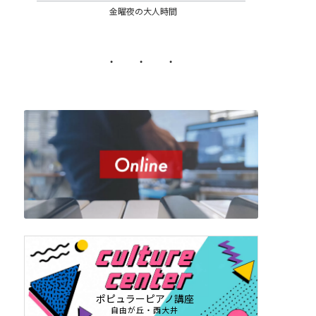
金曜夜の大人時間
・ ・ ・
ポピュラーピアノ講座
自由が丘・西大井