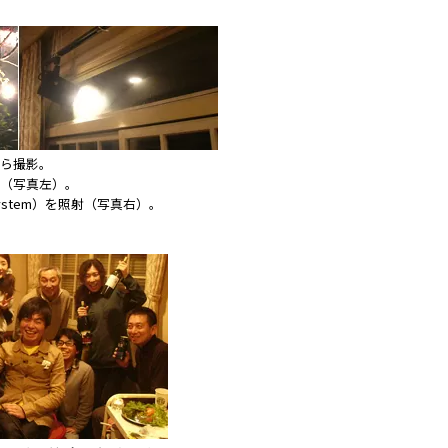
ら撮影。
（写真左）。
ng System）を照射（写真右）。