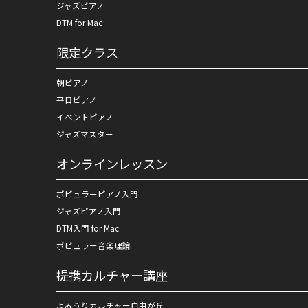
ジャズピアノ
DTM for Mac
限定クラス
朝ピアノ
平日ピアノ
イベントピアノ
ジャズマスター
オンラインレッスン
ポピュラーピアノ入門
ジャズピアノ入門
DTM入門 for Mac
ポピュラー音楽理論
提携カルチャー講座
よみうりカルチャー自由が丘