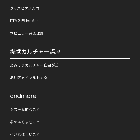
ジャズピアノ入門
DTM入門 for Mac
ポピュラー音楽理論
提携カルチャー講座
よみうりカルチャー自由が丘
品川区メイプルセンター
andmore
システム的なこと
夢のふくらむこと
小さな嬉しいこと