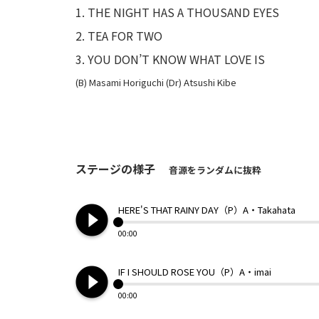
THE NIGHT HAS A THOUSAND EYES
TEA FOR TWO
YOU DON’T KNOW WHAT LOVE IS
(B) Masami Horiguchi (Dr) Atsushi Kibe
ステージの様子
音源をランダムに抜粋
play_circle_filled
HERE'S THAT RAINY DAY（P）A・Takahata
00:00
play_circle_filled
IF I SHOULD ROSE YOU（P）A・imai
00:00