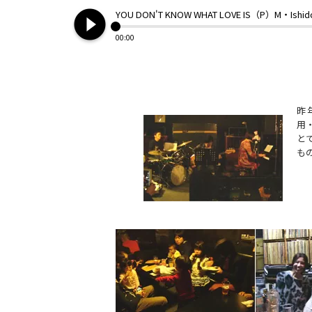
play_circle_filled
YOU DON'T KNOW WHAT LOVE IS（P）M・Ishid
00:00
昨
用
と
も