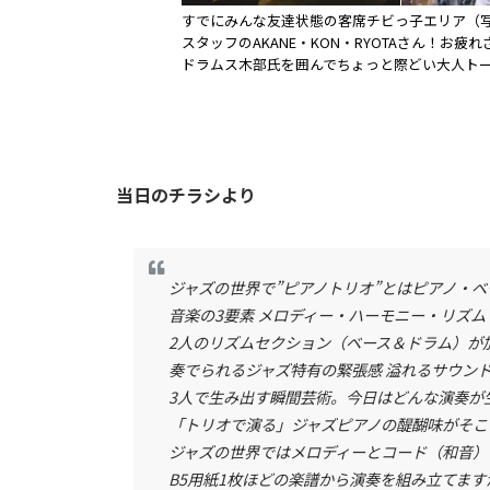
すでにみんな友達状態の客席チビっ子エリア（
スタッフのAKANE・KON・RYOTAさん！お疲
ドラムス木部氏を囲んでちょっと際どい大人ト
当日のチラシより
ジャズの世界で”ピアノトリオ”とはピアノ・
音楽の3要素 メロディー・ハーモニー・リズム
2人のリズムセクション（ベース＆ドラム）が
奏でられるジャズ特有の緊張感 溢れるサウン
3人で生み出す瞬間芸術。今日はどんな演奏が
「トリオで演る」ジャズピアノの醍醐味がそこ
ジャズの世界ではメロディーとコード（和音）
B5用紙1枚ほどの楽譜から演奏を組み立てま