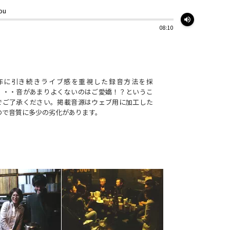
ou
volume_up
08:10
年に引き続きライブ感を重視した録音方法を採
・・・音があまりよくないのはご愛嬌！？というこ
でご了承ください。掲載音源はウェブ用に加工した
ので音質に多少の劣化があります。