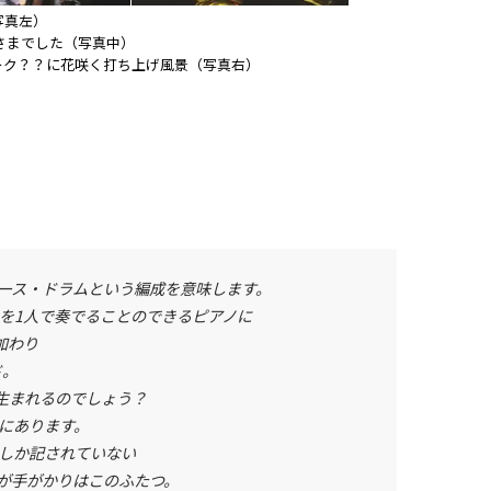
写真左）
れさまでした（写真中）
ーク？？に花咲く打ち上げ風景（写真右）
ベース・ドラムという編成を意味します。
 を1人で奏でることのできるピアノに
加わり
ド。
生まれるのでしょう？
にあります。
しか記されていない
すが手がかりはこのふたつ。