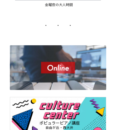
金曜夜の大人時間
・ ・ ・
ポピュラーピアノ講座
自由が丘・西大井