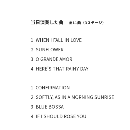
当日演奏した曲
全11曲（3ステージ）
WHEN I FALL IN LOVE
SUNFLOWER
O GRANDE AMOR
HERE’S THAT RAINY DAY
CONFIRMATION
SOFTLY, AS IN A MORNING SUNRISE
BLUE BOSSA
IF I SHOULD ROSE YOU