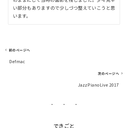
い部分もありますので少しづつ整えていこうと思
います。
前のページへ
投
Defmac
稿
ナ
次のページへ
ビ
JazzPianoLive 2017
ゲ
ー
シ
・ ・ ・
ョ
ン
できごと