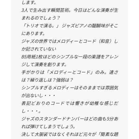
します。
3人で生み出す瞬間芸術。今日はどんな演奏が生
まれるのでしょう？
「トリオで演る。」 ジャズピアノの醍醐味がそこ
にあります。
ジャズの世界ではメロディーとコード（和音）し
か記されていない
B5用紙1枚ほどのシンプルな一段の楽譜をアレン
ジして演奏を創ります。
手がかりは「メロディーとコード」のみ。速さ
は？繰り返しは？強弱は？
シンプルすぎるメロディーはそのままでは雰囲気
が出ないし・・・
表記どおりのコードでは響きが幼稚な感じだ
し・・・。
ジャズのスタンダードナンバーはどの曲も5分あ
れば弾けてしまうでしょう。
決して大袈裟ではなくそれほど元々が「簡素な題