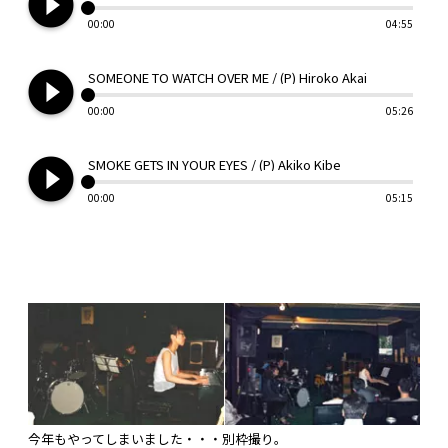
play_circle_filled
00:00
04:55
play_circle_filled
SOMEONE TO WATCH OVER ME / (P) Hiroko Akai
00:00
05:26
play_circle_filled
SMOKE GETS IN YOUR EYES / (P) Akiko Kibe
00:00
05:15
今年もやってしまいました・・・別枠撮り。