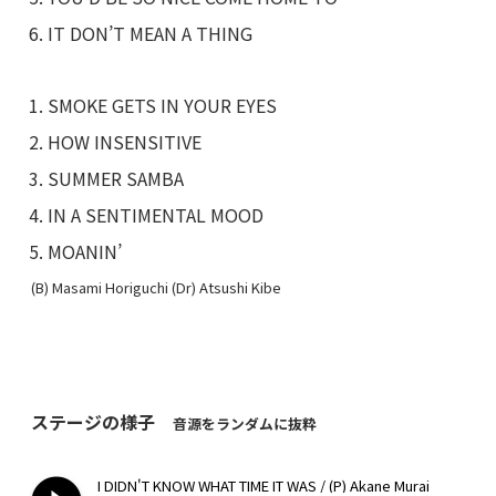
IT DON’T MEAN A THING
SMOKE GETS IN YOUR EYES
HOW INSENSITIVE
SUMMER SAMBA
IN A SENTIMENTAL MOOD
MOANIN’
(B) Masami Horiguchi (Dr) Atsushi Kibe
ステージの様子
音源をランダムに抜粋
I DIDN'T KNOW WHAT TIME IT WAS / (P) Akane Murai