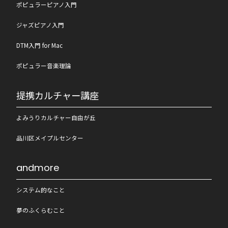
ポピュラーピアノ入門
ジャズピアノ入門
DTM入門 for Mac
ポピュラー音楽理論
提携カルチャー講座
よみうりカルチャー自由が丘
品川区メイプルセンター
andmore
システム的なこと
夢のふくらむこと