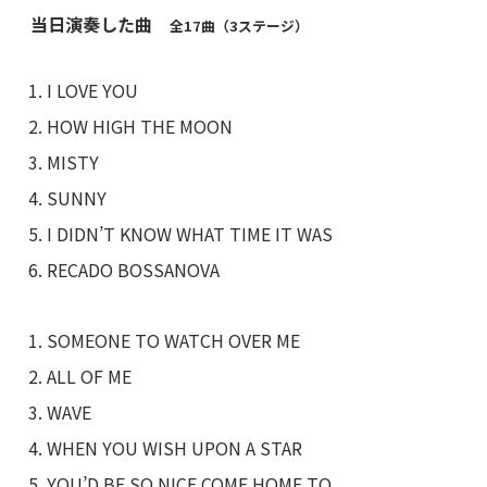
当日演奏した曲
全17曲（3ステージ）
I LOVE YOU
HOW HIGH THE MOON
MISTY
SUNNY
I DIDN’T KNOW WHAT TIME IT WAS
RECADO BOSSANOVA
SOMEONE TO WATCH OVER ME
ALL OF ME
WAVE
WHEN YOU WISH UPON A STAR
YOU’D BE SO NICE COME HOME TO