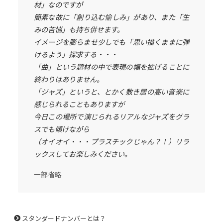
材」なのですが
簡素な故に「創り込む愉しみ」があり、また「生
みの苦悩」も持ち併せます。
イメージを膨らませ少しでも「思い描くままに弾
けるよう」探求する・・・
「曲」という題材の中で表現の幅を拡げることに
終わりはありません。
「ジャズ」というと、とかく敷き居の高い音楽に
感じられることもありますが
今日この場所で演じられるリアルなジャズをグラ
スでも傾けながら
（オイオイ・・・プラスチックじゃん？！）リラ
ックスしてお楽しみください。
一部省略
スタンダードナンバーとは？