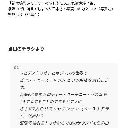
「記念撮影あります」の話しを伝え忘れ演奏終了後、
横浜の街に消えてしまった三木さん演奏中のひとコマ（写真左）
客席より（写真右）
当日のチラシより
「ピアノトリオ」とはジャズの世界で
ピアノ・ベース・ドラム という編成を意味しま
す。
音楽の3要素 メロディー・ハーモニー・リズム を
1人で奏でることのできるピアノに
さらに2人のリズムセクション（ベース＆ドラ
ム）が加わり
緊張感 溢れるトリオならではのサウンドを生み出