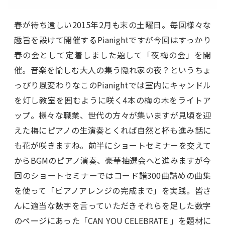
春が待ち遠しい2015年2月も末の土曜日。毎回様々な
趣旨を設けて開催するPianightですが今回はすっかり
春の会として定着しました題して「夜梅の会」を開
催。音楽を愉しむ大人の集う隠れ家の夜？というちょ
っぴり風変わりなこのPianightでは室内にキャンドル
を灯し教室を囲むように咲く4本の梅の木をライトア
ップ。様々な職業、世代の方々が集いますが見頃を迎
えた梅にピアノの生演奏とくれば自然と杯も進み話に
も花が咲きますね。前半にショートセミナーを交えて
からBGMのピアノ演奏、豪華抽選会へと進みますが今
回のショートセミナーではコード譜300曲詰めの曲集
を使って「ピアノアレンジの完成まで」を実践。皆さ
んに適当な数字を言っていただきそれらを足した数字
のページにあった「CAN YOU CELEBRATE 」を題材に