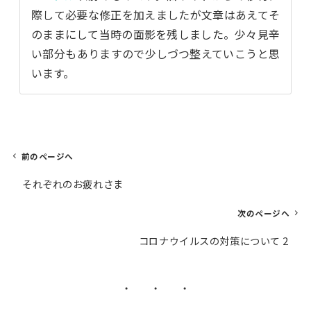
際して必要な修正を加えましたが文章はあえてそ
のままにして当時の面影を残しました。少々見辛
い部分もありますので少しづつ整えていこうと思
います。
前のページへ
投
それぞれのお疲れさま
稿
ナ
次のページへ
ビ
コロナウイルスの対策について 2
ゲ
ー
シ
・ ・ ・
ョ