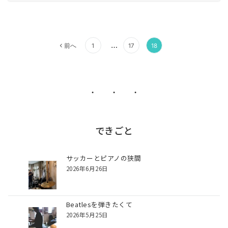
投
稿
…
ナ
前へ
1
17
18
ビ
ゲ
ー
・ ・ ・
シ
ョ
ン
できごと
サッカーとピアノの狭間
2026年6月26日
Beatlesを弾きたくて
2026年5月25日